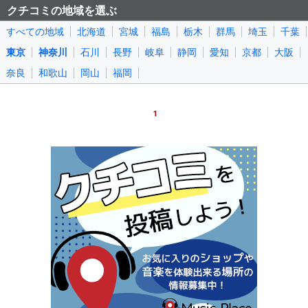
クチコミの地域を選ぶ
すべての地域
北海道
宮城
福島
栃木
群馬
埼玉
千葉
東京
神奈川
石川
長野
岐阜
静岡
愛知
京都
大阪
奈良
和歌山
岡山
福岡
1