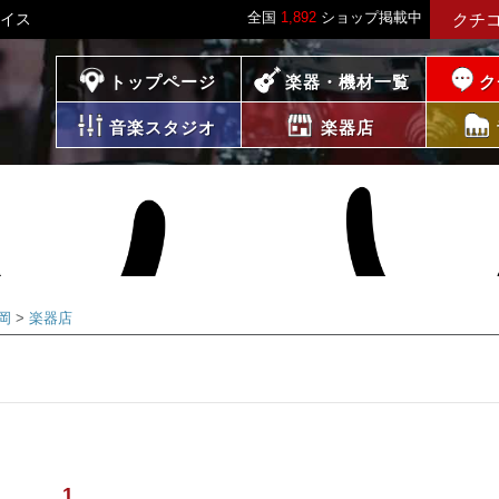
全国
1,892
ショップ掲載中
レイス
クチ
プレイス
トップページ
楽器・機材一覧
ク
音楽スタジオ
楽器店
岡
楽器店
1