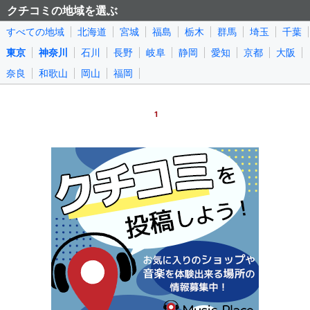
クチコミの地域を選ぶ
すべての地域
北海道
宮城
福島
栃木
群馬
埼玉
千葉
東京
神奈川
石川
長野
岐阜
静岡
愛知
京都
大阪
奈良
和歌山
岡山
福岡
1