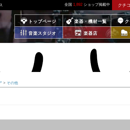
全国
1,892
ショップ掲載中
ス
クチ
プレイス
トップページ
楽器・機材一覧
ク
音楽スタジオ
楽器店
ア
その他