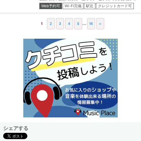
Web予約可
Wi-Fi完備
駅近
クレジットカード可
電子マネー可
...
1
2
3
4
5
16
>
シェアする