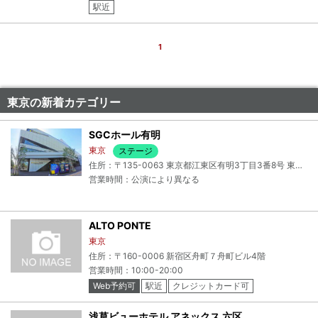
駅近
1
東京の新着カテゴリー
SGCホール有明
東京
ステージ
住所：〒135-0063 東京都江東区有明3丁目3番8号 東京ドリームパーク1階
営業時間：公演により異なる
ALTO PONTE
東京
住所：〒160-0006 新宿区舟町７舟町ビル4階
営業時間：10:00-20:00
Web予約可
駅近
クレジットカード可
電子マネー可
浅草ビューホテル アネックス 六区