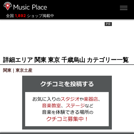
ミュージックプレイス
全国
1,892
ショップ掲載中
詳細エリア 関東 東京 千歳烏山 カテゴリー一覧
関東｜東京土産
クチコミを