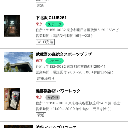
駅近
下北沢 CLUB251
東京
ステージ
住所：〒155-0032 東京都世田谷区代沢5-29-15SYビルB1
営業時間：電話受付時間 16時〜23時
Wi-Fi完備
武蔵野の森総合スポーツプラザ
東京
ステージ
住所：〒182-0032 東京都調布市西町290-11
営業時間：電話受付 9:00〜20：00 ※休館日を除く
駐車場有り
池部楽器店 パワーレック
東京
その他
住所：〒150－0031 東京都渋谷区桜丘町24-2 第3富士商事ビル 5F＆6F
営業時間：11:00～20:00 年中無休（元旦を除く）
駅近
渋谷 イケシブリユース