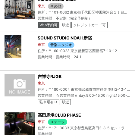
東京
その他
住所：〒101-0062 東京都千代田区神田駿河台１丁目８ タニグチビル 2F
営業時間：不定期（完全予約制）
Web予約可
駅近
クレジットカード可
電子マネー可
SOUND STUDIO NOAH 新宿
東京
音楽スタジオ
住所：〒160-0023 東京都新宿区西新宿7-10-12
営業時間：営業時間：24H
吉祥寺RJGB
東京
住所：〒180-0004 東京都武蔵野市吉祥寺 本町2-13-14 B1
営業時間：☆営業時間☆ day:9:00-15:00 night:15:00-23:00 mid night:23:00-6:00
駐車場有り
駅近
高田馬場CLUB PHASE
東京
ステージ
住所：〒171-0033 東京都豊島区高田3-8-5 セントラル・ワセダB1F事務所
営業時間：