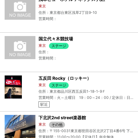
東京
住所：東京都台東区浅草2丁目9-10
営業時間：
国立代々木競技場
東京
ステージ
住所：
営業時間：
五反田 Rocky（ロッキー）
東京
ステージ
住所：東京都品川区西五反田1-18-1-9Ｆ
営業時間：火～土曜日 19：00～24：00 / 定休日：日・月・祝日 （貸切時は営業）
駅近
下北沢2nd street楽器館
東京
その他
住所：〒155-0031東京都世田谷区北沢2丁目4番6号 下北沢アイ・エス・アイビル1F
営業時間：11:00〜20:00【定休日】年中無休