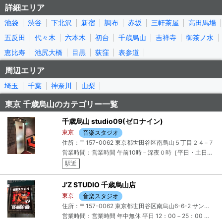
詳細エリア
池袋
渋谷
下北沢
新宿
調布
赤坂
三軒茶屋
高田馬場
五反田
代々木
六本木
初台
千歳烏山
吉祥寺
御茶ノ水
恵比寿
池尻大橋
目黒
荻窪
表参道
周辺エリア
埼玉
千葉
神奈川
山梨
東京 千歳烏山のカテゴリー一覧
千歳烏山 studio09(ゼロナイン)
東京
音楽スタジオ
住所：〒157-0062 東京都世田谷区南烏山５丁目２４−７
営業時間：営業時間 午前10時－深夜０時［平日・土日祝］
駅近
J’Z STUDIO 千歳烏山店
東京
音楽スタジオ
住所：〒157-0062 東京都世田谷区南烏山6-6-2 サンマルシェビルB１F
営業時間：営業時間 年中無休 平日 12：00－25：00 土 10：00－25：00 日祝 10：00－23：00 ※ただし次の日が休日の場合は25時まで