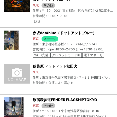
東京
その他
住所：〒150－0031 東京都渋谷区桜丘町24-2 第3富士商事ビル5F
営業時間：11:00〜20:00
駅近
赤坂dot&blue（ドットアンドブルー）
東京
ステージ
住所：東京都港区赤坂7-9-7 バルビゾン74 1F
営業時間：open18:00~24:00 (Live 18:30-22:00)
Wi-Fi完備
クレジットカード可
電子マネー可
秋葉原 ドットドット秋田犬
東京
住所：東京都千代田区岩本町３−７−１１ 神田KSビル地下１階
営業時間：公演により異なる
原宿表参道FENDER FLAGSHIPTOKYO
東京
その他
住所：〒150-0001 東京都渋谷区神宮前1-8-10
営業時間：11 時～20 時(年中無休 ※年末年始を除く)