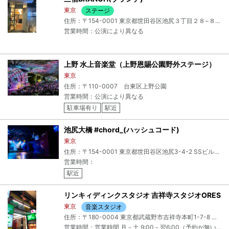
東京
ステージ
住所：〒154-0001 東京都世田谷区池尻３丁目２８−８ 国立音楽院 Ｂ１
営業時間：公演により異なる
上野 水上音楽堂（上野恩賜公園野外ステージ）
東京
住所：〒110-0007 台東区上野公園
営業時間：公演により異なる
駐車場有り
駅近
池尻大橋 #chord_(ハッシュコード)
東京
住所：〒154-0001 東京都世田谷区池尻3-4-2 SSビル池尻B1
営業時間：
駅近
リンキィディンクスタジオ 吉祥寺スタジオORES
東京
音楽スタジオ
住所：〒180-0004 東京都武蔵野市吉祥寺本町1-7-8 第一マーブルビル3F
営業時間：営業時間 月－土 9:00－翌6:00（予約が無い場合は翌4:00） 日 9:00－23:00