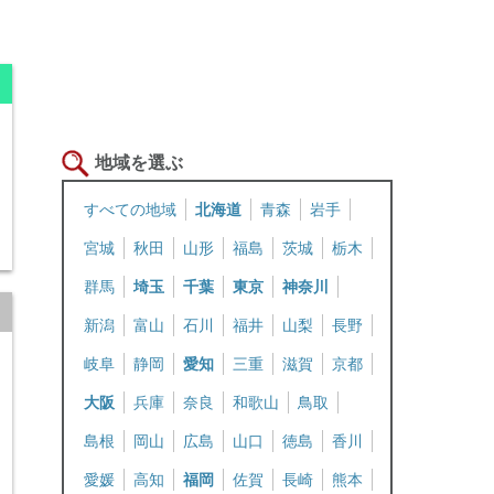
地域を選ぶ
13 / 14番からのバスにて「東武駅前」下車⇒進行方向に直進⇒「池上町交差
すべての地域
北海道
青森
岩手
宮城
秋田
山形
福島
茨城
栃木
群馬
埼玉
千葉
東京
神奈川
新潟
富山
石川
福井
山梨
長野
岐阜
静岡
愛知
三重
滋賀
京都
大阪
兵庫
奈良
和歌山
鳥取
島根
岡山
広島
山口
徳島
香川
愛媛
高知
福岡
佐賀
長崎
熊本