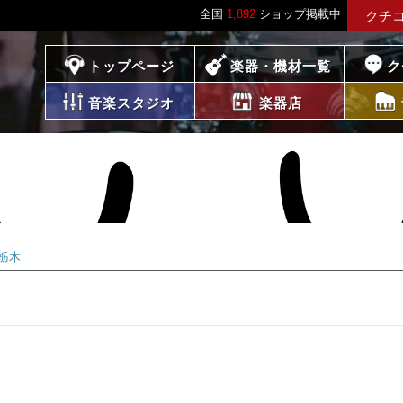
全国
1,892
ショップ掲載中
クチ
プレイス
トップページ
楽器・機材一覧
ク
音楽スタジオ
楽器店
栃木