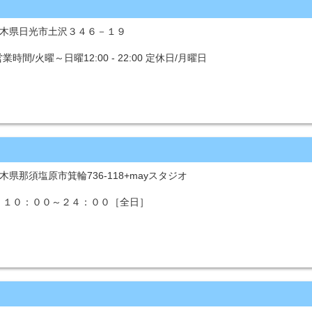
4 栃木県日光市土沢３４６－１９
間/火曜～日曜12:00 - 22:00 定休日/月曜日
 栃木県那須塩原市箕輪736-118+mayスタジオ
：１０：００～２４：００［全日］