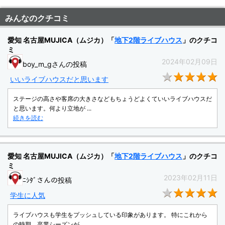
みんなのクチコミ
愛知 名古屋MUJICA（ムジカ）「
地下2階ライブハウス
」のクチコ
ミ
2024年02月09日
boy_m_gさんの投稿
★
いいライブハウスだと思います
ステージの高さや客席の大きさなどもちょうどよくていいライブハウスだ
と思います。何より立地が ...
続きを読む
愛知 名古屋MUJICA（ムジカ）「
地下2階ライブハウス
」のクチコ
ミ
2023年02月11日
ﾆｼﾀﾞさんの投稿
★
学生に人気
ライブハウスも学生をプッシュしている印象があります。 特にこれから
の時期、卒業シーズンが ...