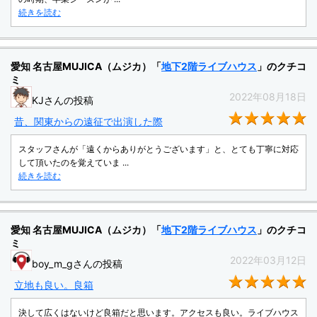
続きを読む
愛知 名古屋MUJICA（ムジカ）「
地下2階ライブハウス
」のクチコ
ミ
2022年08月18日
KJさんの投稿
★
昔、関東からの遠征で出演した際
スタッフさんが「遠くからありがとうございます」と、とても丁寧に対応
して頂いたのを覚えていま ...
続きを読む
愛知 名古屋MUJICA（ムジカ）「
地下2階ライブハウス
」のクチコ
ミ
2022年03月12日
boy_m_gさんの投稿
★
立地も良い。良箱
決して広くはないけど良箱だと思います。アクセスも良い。ライブハウス