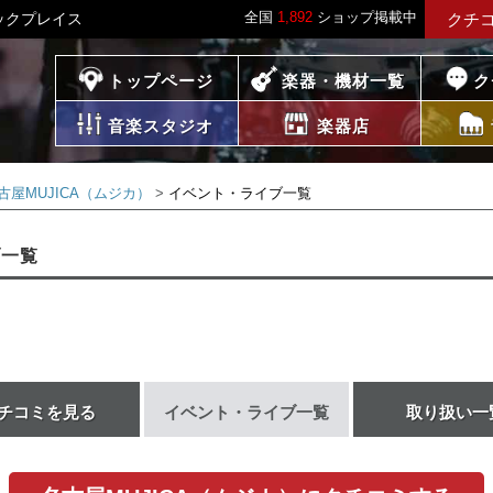
全国
1,892
ショップ掲載中
ジックプレイス
クチ
プレイス
トップページ
楽器・機材一覧
ク
音楽スタジオ
楽器店
古屋MUJICA（ムジカ）
イベント・ライブ一覧
ブ一覧
チコミを見る
イベント・ライブ一覧
取り扱い一