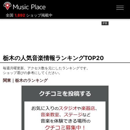
ミュージックプレイス
全国
1,892
ショップ掲載中
栃木の人気音楽情報ランキングTOP20
毎週月曜更新。アクセス数を元にしたランキングです。
ショップ選びの参考にしてください。
関東｜栃木のランキング
クチコミを