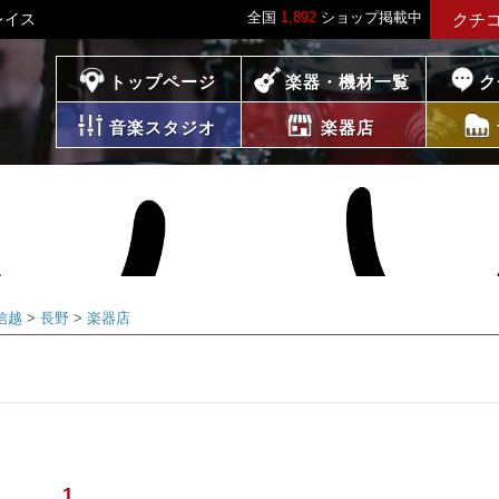
全国
1,892
ショップ掲載中
レイス
クチ
プレイス
トップページ
楽器・機材一覧
ク
音楽スタジオ
楽器店
信越
長野
楽器店
1