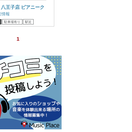
 八王子店 ピアニーク
楽情報
駐車場有り
駅近
1