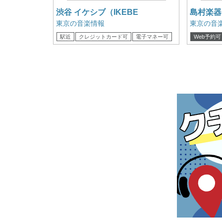
渋谷 イケシブ（IKEBE
島村楽器
SHIBUYA） ZILDJIAN (ジルジャ
東京の音楽情報
東京の音
ン) / 8 S SPLASH
駅近
クレジットカード可
電子マネー可
Web予約可