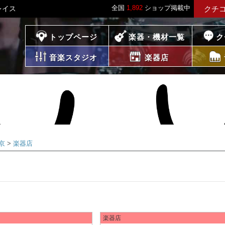
全国
1,892
ショップ掲載中
レイス
クチ
プレイス
トップページ
楽器・機材一覧
ク
音楽スタジオ
楽器店
京
楽器店
楽器店