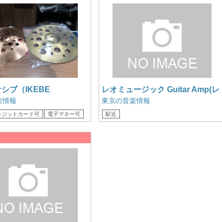
シブ（IKEBE
レオミュージック Guitar Amp(レ
A） パイステ PAiSTe
ンタル)
楽情報
東京の音楽情報
Stack スタック
レジットカード可
電子マネー可
駅近