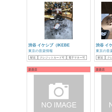
渋谷 イケシブ（IKEBE
渋谷 イケ
SHIBUYA） TAMA True Touch
SHIBUY
東京の音楽情報
東京の音
Training Kit
PST-X 
駅近
クレジットカード可
電子マネー可
駅近
ク
楽器店
楽器店