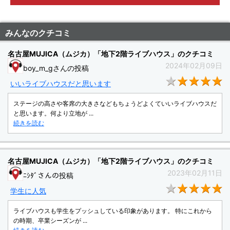
みんなのクチコミ
名古屋MUJICA（ムジカ）「地下2階ライブハウス」のクチコミ
2024年02月09日
boy_m_gさんの投稿
★
いいライブハウスだと思います
ステージの高さや客席の大きさなどもちょうどよくていいライブハウスだ
と思います。何より立地が ...
続きを読む
名古屋MUJICA（ムジカ）「地下2階ライブハウス」のクチコミ
2023年02月11日
ﾆｼﾀﾞさんの投稿
★
学生に人気
ライブハウスも学生をプッシュしている印象があります。 特にこれから
の時期、卒業シーズンが ...