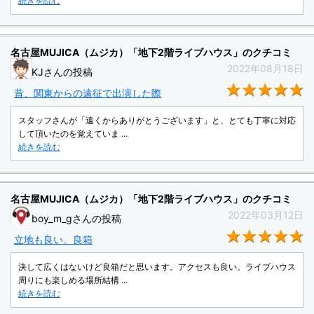
続きを読む
名古屋MUJICA（ムジカ）「地下2階ライブハウス」のクチコミ
2022年08月18日
KJさんの投稿
★
昔、関東からの遠征で出演した際
スタッフさんが「遠くからありがとうございます」と、とても丁寧に対応
して頂いたのを覚えていま ...
続きを読む
名古屋MUJICA（ムジカ）「地下2階ライブハウス」のクチコミ
2022年03月12日
boy_m_gさんの投稿
★
立地も良い。良箱
決して広くはないけど良箱だと思います。アクセスも良い。ライブハウス
周りにも楽しめる場所結構 ...
続きを読む