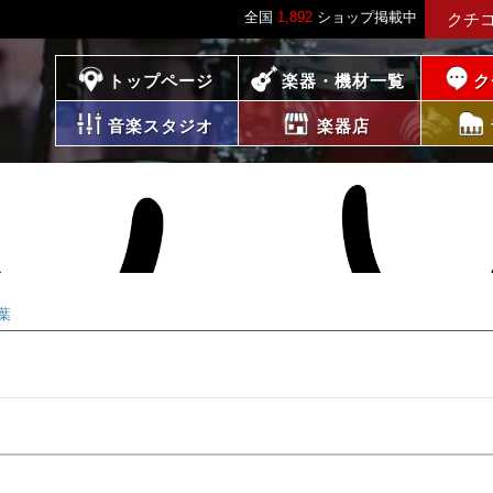
全国
1,892
ショップ掲載中
クチ
プレイス
トップページ
楽器・機材一覧
ク
音楽スタジオ
楽器店
葉