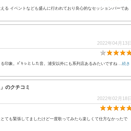
える イベントなども盛んに行われており良心的なセッションバーであ
2022年04月13
印象。ﾊﾟｷっとした音。浦安以外にも系列店あるみたいですね ...
続き
内
」のクチコミ
2022年02月18
はとても緊張してましたけど一度歌ってみたら楽しくて仕方なかったで