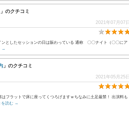
内
」のクチコミ
2021年07月07
メインとしたセッションの日は賑わっている 通称 〇〇ナイト（〇〇にア
 →
内
」のクチコミ
2021年05月25
席はフラットで床に座ってくつろげますｗちなみに土足厳禁！ 出演料も
きを読む →