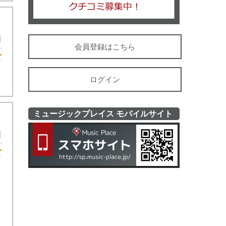
日
会員登録はこちら
★4
ログイン
ミュージックプレイス モバイルサイト
ミュージッ
日
★5