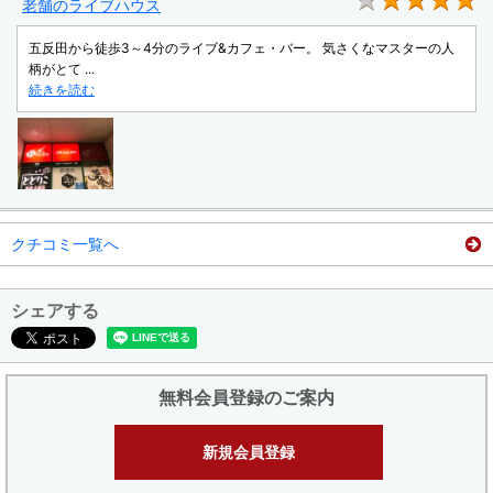
★
老舗のライブハウス
五反田から徒歩3～4分のライブ&カフェ・バー。 気さくなマスターの人
柄がとて ...
続きを読む
クチコミ一覧へ
シェアする
無料会員登録のご案内
新規会員登録