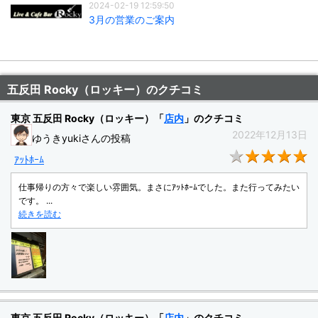
2024-02-19 12:59:50
3月の営業のご案内
五反田 Rocky（ロッキー）のクチコミ
東京 五反田 Rocky（ロッキー）「
店内
」のクチコミ
2022年12月13日
ゆうきyukiさんの投稿
★
ｱｯﾄﾎｰﾑ
仕事帰りの方々で楽しい雰囲気。まさにｱｯﾄﾎｰﾑでした。また行ってみたい
です。 ...
続きを読む
東京 五反田 Rocky（ロッキー）「
店内
」のクチコミ