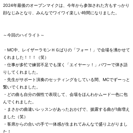
2024年最後のオープンマイクは、今年から参加された方もすっかり
顔なじみとなり、みんなでワイワイ楽しい時間になりました。
～今回のハイライト～
・MC中、レイザーラモンＨＧばりの「フォー！」で会場を沸かせて
くれました！！！（笑）
・仕事が多忙で練習不足でも潔く「エイヤーッ！」パワーで弾き語
りしてくれました。
・先生がサポート演奏のセッティングをしている間、MCでずーっと
繋いでくれました。
・どの曲も自分の個性で表現して、会場をほんわかムード一色に包
んでくれました。
・まさかの曲違いレッスンがあったおかげで、披露する曲が1曲増え
ました（笑）
・客席からの合いの手で一体感が生まれてみんなで盛り上がりまし
た！