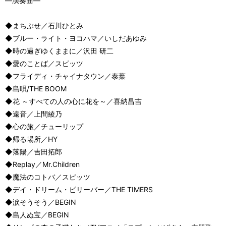
―演奏曲―
◆まちぶせ／石川ひとみ
◆ブルー・ライト・ヨコハマ／いしだあゆみ
◆時の過ぎゆくままに／沢田 研二
◆愛のことば／スピッツ
◆フライディ・チャイナタウン／泰葉
◆島唄/THE BOOM
◆花 ～すべての人の心に花を～／喜納昌吉
◆遠音／上間綾乃
◆心の旅／チューリップ
◆帰る場所／HY
◆落陽／吉田拓郎
◆Replay／Mr.Children
◆魔法のコトバ／スピッツ
◆デイ・ドリーム・ビリーバー／THE TIMERS
◆涙そうそう／BEGIN
◆島人ぬ宝／BEGIN