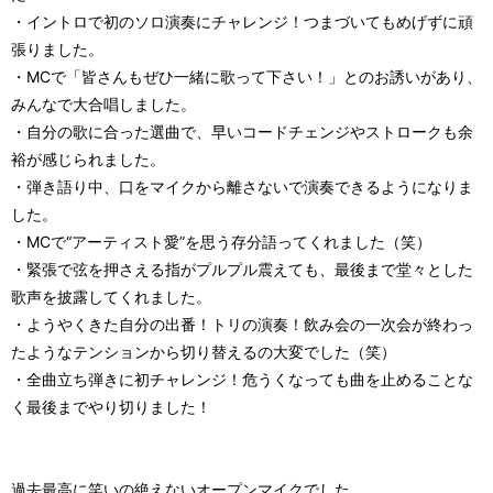
・イントロで初のソロ演奏にチャレンジ！つまづいてもめげずに頑
張りました。
・MCで「皆さんもぜひ一緒に歌って下さい！」とのお誘いがあり、
みんなで大合唱しました。
・自分の歌に合った選曲で、早いコードチェンジやストロークも余
裕が感じられました。
・弾き語り中、口をマイクから離さないで演奏できるようになりま
した。
・MCで“アーティスト愛”を思う存分語ってくれました（笑）
・緊張で弦を押さえる指がプルプル震えても、最後まで堂々とした
歌声を披露してくれました。
・ようやくきた自分の出番！トリの演奏！飲み会の一次会が終わっ
たようなテンションから切り替えるの大変でした（笑）
・全曲立ち弾きに初チャレンジ！危うくなっても曲を止めることな
く最後までやり切りました！
過去最高に笑いの絶えないオープンマイクでした。