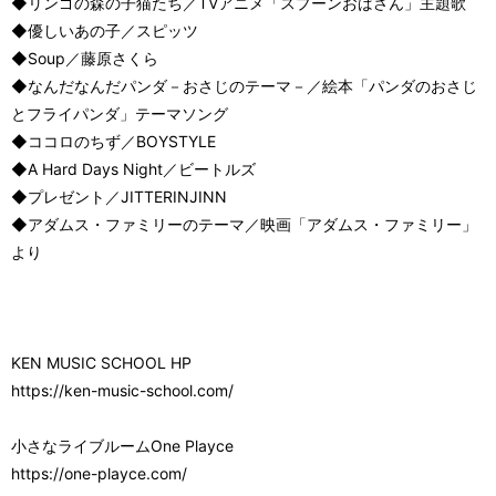
◆リンゴの森の子猫たち／TVアニメ「スプーンおばさん」主題歌
◆優しいあの子／スピッツ
◆Soup／藤原さくら
◆なんだなんだパンダ－おさじのテーマ－／絵本「パンダのおさじ
とフライパンダ」テーマソング
◆ココロのちず／BOYSTYLE
◆A Hard Days Night／ビートルズ
◆プレゼント／JITTERINJINN
◆アダムス・ファミリーのテーマ／映画「アダムス・ファミリー」
より
KEN MUSIC SCHOOL HP
https://ken-music-school.com/
小さなライブルームOne Playce
https://one-playce.com/