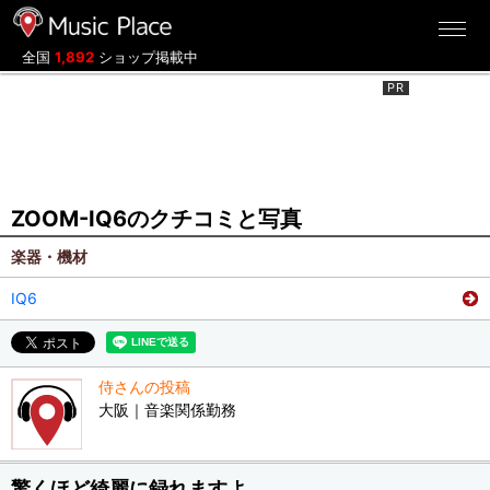
ミュージックプレイス
全国
1,892
ショップ掲載中
ZOOM-IQ6のクチコミと写真
楽器・機材
IQ6
侍さんの投稿
大阪｜音楽関係勤務
驚くほど綺麗に録れますよ