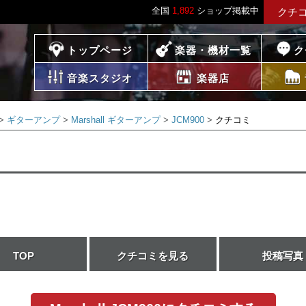
全国
1,892
ショップ掲載中
クチ
プレイス
トップページ
楽器・機材一覧
ク
音楽スタジオ
楽器店
ギターアンプ
Marshall ギターアンプ
JCM900
クチコミ
TOP
クチコミを見る
投稿写真