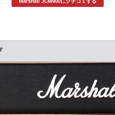
Marshall JCM900にクチコミする
す