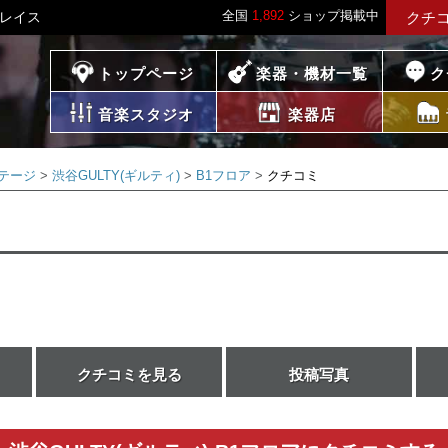
全国
1,892
ショップ掲載中
プレイス
クチ
プレイス
トップページ
楽器・機材一覧
ク
音楽スタジオ
楽器店
テージ
渋谷GULTY(ギルティ)
B1フロア
クチコミ
クチコミを見る
投稿写真